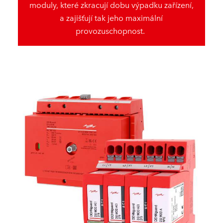
moduly, které zkracují dobu výpadku zařízení,
a zajišťují tak jeho maximální
provozuschopnost.