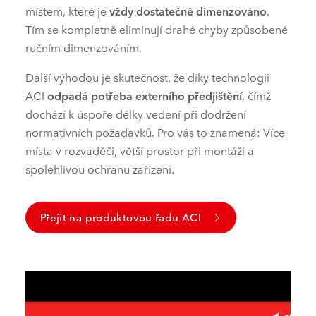
místem, které je
vždy dostatečně dimenzováno
.
Tím se kompletně eliminují drahé chyby způsobené
ručním dimenzováním.
Další výhodou je skutečnost, že díky technologii
ACI
odpadá potřeba
externího předjištění
, čímž
dochází k úspoře délky vedení při dodržení
normativních požadavků.
Pro vás to znamená: Více
místa v rozvaděči, větší prostor při montáži a
spolehlivou ochranu zařízení.
Přejít na produktovou řadu ACI