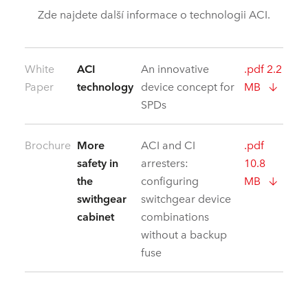
Zde najdete další informace o technologii ACI.
White
ACI
An innovative
.pdf 2.2
Paper
technology
device concept for
MB
SPDs
Brochure
More
ACI and CI
.pdf
safety in
arresters:
10.8
the
configuring
MB
swithgear
switchgear device
cabinet
combinations
without a backup
fuse