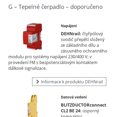
G – Tepelné čerpadlo – doporučeno
Napájení
DEHNrail:
čtyřpólový
svodič přepětí složený
ze základního dílu a
zásuvného ochranného
modulu pro systémy napájení 230/400 V; v
provedení FM s bezpotenciálovým kontaktem
dálkové signalizace.
Informace k produktu DEHNrail
Datová vedení
BLITZDUCTORconnect
CL2 BE 24:
úsporný
kompaktní