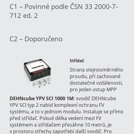
C1 – Povinné podle ČSN 33 2000-7-
712 ed. 2
C2 – Doporučeno
Střídač
Strana stejnosměrného
proudu, při zachované
dostatečné vzdálenosti,
pro jeden vstup MPP
DEHNcube YPV SCI 1000 1M
:
svodič DEHNcube
YPV SCI typ 2 nabízí komplexní ochranu FV
systému, a to v jednom modulu. Instaluje se přímo
před střídač. Pokud délka vedení mezi FV
systémem a střídačem přesáhne 10 metrů, je
v prostoru střechy zapotřebí další svodič. Pro