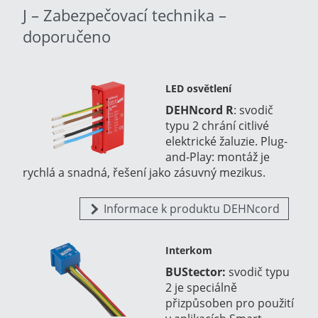
J – Zabezpečovací technika –
doporučeno
LED osvětlení
DEHNcord R
:
svodič
typu 2 chrání citlivé
elektrické žaluzie. Plug-
and-Play: montáž je
rychlá a snadná, řešení jako zásuvný mezikus.
Informace k produktu DEHNcord
Interkom
BUStector:
svodič typu
2 je speciálně
přizpůsoben pro použití