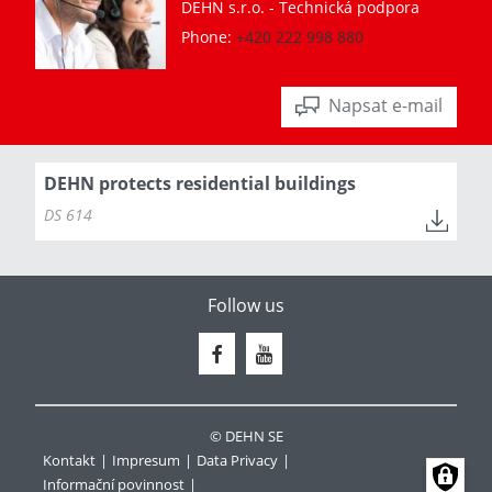
DEHN s.r.o. - Technická podpora
Phone:
+420 222 998 880
Napsat e-mail
DEHN protects residential buildings
DS 614
Follow us
© DEHN SE
Kontakt
Impresum
Data Privacy
Informační povinnost